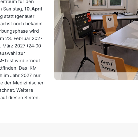
eitraum für den
am Samstag,
10. April
g statt (genauer
ächst noch bekannt
rbungsphase wird
om 23. Februar 2027
3. März 2027 (24:00
rauswahl zur
M-Test wird erneut
tfinden. Das IKM-
h im Jahr 2027 nur
te der Medizinischen
echnet. Weitere
 auf diesen Seiten.