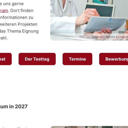
e uns gerne
gram
. Dort finden
Informationen zu
weiteren Projekten
das Thema Eignung
Interaktionelle Kompe
ahl.
est
Der Testtag
Termine
Bewerbung
aum in 2027